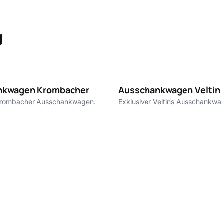
g
200 €
nkwagen Krombacher
Ausschankwagen Veltin
 Krombacher Ausschankwagen.
Exklusiver Veltins Ausschankw