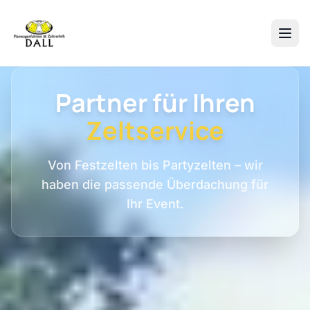
Partner für Ihren
Zeltservice
Von Festzelten bis Partyzelten – wir
haben die passende Überdachung für
Ihr Event.