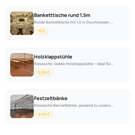
Banketttische rund 1,5m
Runde Banketttische mit 1,5 m Durchmesser.
Passende Tischdecken können für 10 € pro
15 €
Tisch dazu gebucht werden.
Holzklappstühle
Klassische, stabile Holzklappstühle – ideal für
Feste aller Art.
2,50 €
Festzeltbänke
Klassische Bierzeltbänke, passend zu unseren
Festzelten. Mit Hussen buchbar – Aufpreis 3 €
3,50 €
pro Bank.