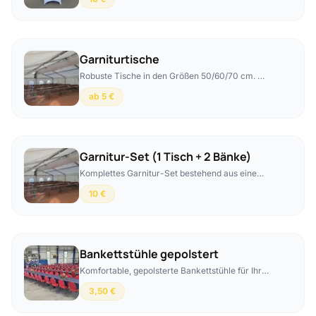
buchbar – Aufpreis 5 € pro Stehtisch.
Garniturtische
Robuste Tische in den Größen 50/60/70 cm. Mit
passenden Hussen buchbar – Aufpreis 5 € pro
ab 5 €
Tisch.
Garnitur-Set (1 Tisch + 2 Bänke)
Komplettes Garnitur-Set bestehend aus einem
Tisch und zwei Bänken.
10 €
Bankettstühle gepolstert
Komfortable, gepolsterte Bankettstühle für Ihre
Veranstaltung. Mit eleganten Hussen buchbar –
3,50 €
Aufpreis 3 € pro Stuhl.