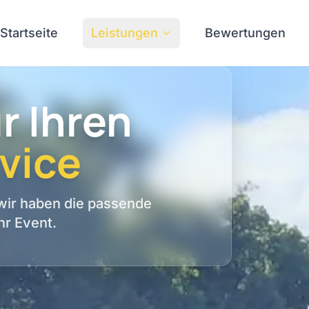
Startseite
Leistungen
Bewertungen
r Ihren
vice
 wir haben die passende
hr Event.