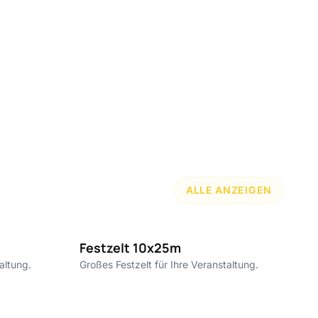
ALLE ANZEIGEN
0€ pro m²
10€ pro m²
Festzelt 10x25m
F
altung.
Großes Festzelt für Ihre Veranstaltung.
Gr