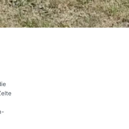
die
Zelte
m-