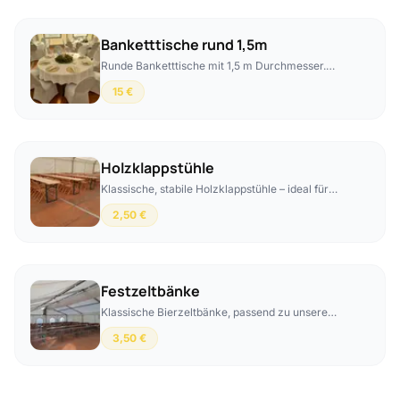
Banketttische rund 1,5m
Runde Banketttische mit 1,5 m Durchmesser.
Passende Tischdecken können für 10 € pro
15 €
Tisch dazu gebucht werden.
Holzklappstühle
Klassische, stabile Holzklappstühle – ideal für
Feste aller Art.
2,50 €
Festzeltbänke
Klassische Bierzeltbänke, passend zu unseren
Festzelten. Mit Hussen buchbar – Aufpreis 3 €
3,50 €
pro Bank.