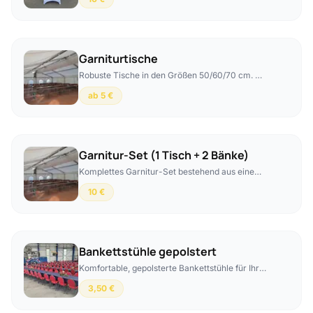
buchbar – Aufpreis 5 € pro Stehtisch.
Garniturtische
Robuste Tische in den Größen 50/60/70 cm. Mit
passenden Hussen buchbar – Aufpreis 5 € pro
ab 5 €
Tisch.
Garnitur-Set (1 Tisch + 2 Bänke)
Komplettes Garnitur-Set bestehend aus einem
Tisch und zwei Bänken.
10 €
Bankettstühle gepolstert
Komfortable, gepolsterte Bankettstühle für Ihre
Veranstaltung. Mit eleganten Hussen buchbar –
3,50 €
Aufpreis 3 € pro Stuhl.