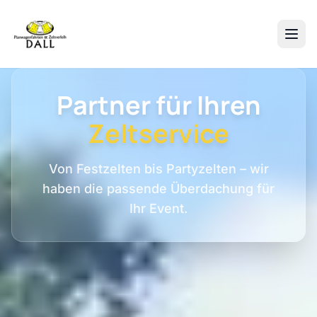
Partner für Ihren
Zeltservice
Von Festzelten bis Partyzelten – wir
haben die passende Überdachung für
Ihr Event.