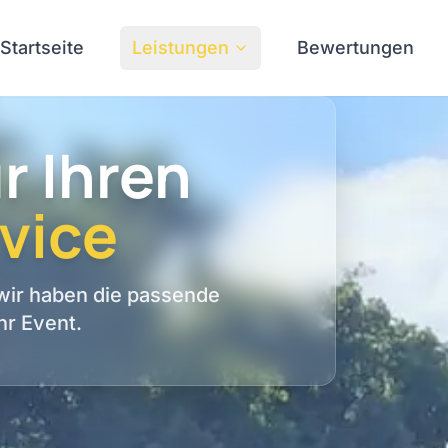
Startseite
Leistungen
Bewertungen
r Ihren
vice
 wir haben die passende
hr Event.