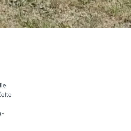
die
Zelte
m-