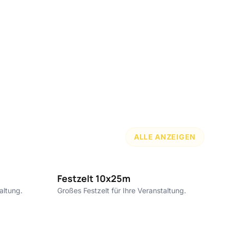
ALLE ANZEIGEN
0€ pro m²
10€ pro m²
Festzelt 10x25m
F
altung.
Großes Festzelt für Ihre Veranstaltung.
Gr